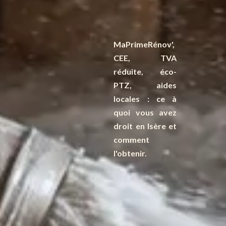
MaPrimeRénov',
CEE, TVA
réduite, éco-
PTZ, aides
locales : ce à
quoi vous avez
droit en Isère et
comment
l'obtenir.