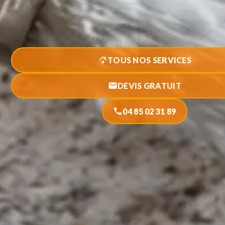
roofing
TOUS NOS SERVICES
mail
DEVIS GRATUIT
call
04 85 02 31 89