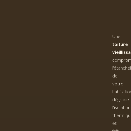
Une
toiture
vieilliss
comprom
l'étanché
de
votre
habitatio
dégrade
l'isolation
thermiqu
et
fait