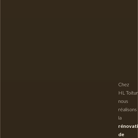
Chez
HL Toitu
nous
réalisons
la
rénovat
de