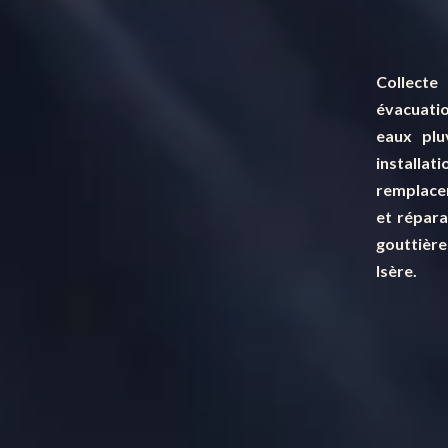
Collec
évacuati
eaux pluv
installati
remplac
et répara
gouttiè
Isère.