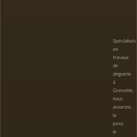
Spécialisés
en
travaux
de
zinguerie
à
Grenoble
,
nous
assurons
la
pose,
le