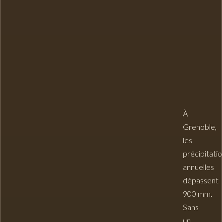
À
Grenoble,
les
précipitati
annuelles
dépassent
900 mm.
Sans
un