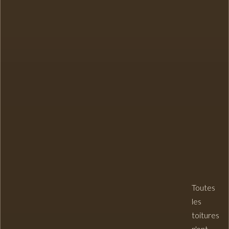
Toutes
les
toitures
n'ont