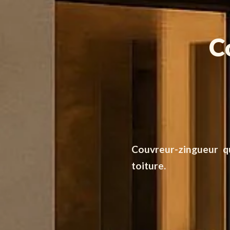
C
Couvreur-zingueur qu
toiture.