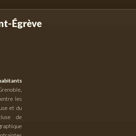
int-Égrève
habitants
renoble,
 entre les
use et du
cluse de
graphique
traintes