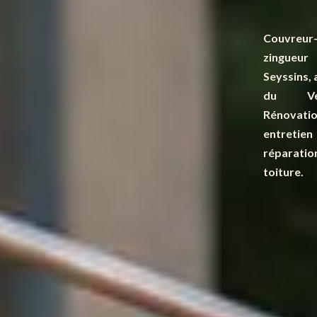
Couvreur
zingue
Seyssins, 
du Ver
Rénovatio
entreti
réparat
toiture.